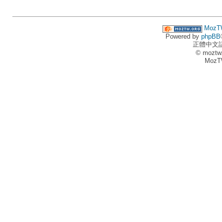
MozT
Powered by
phpBB
正體中文
© moztw
MozT