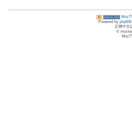
MozT
Powered by
phpBB
正體中文
© moztw
MozT