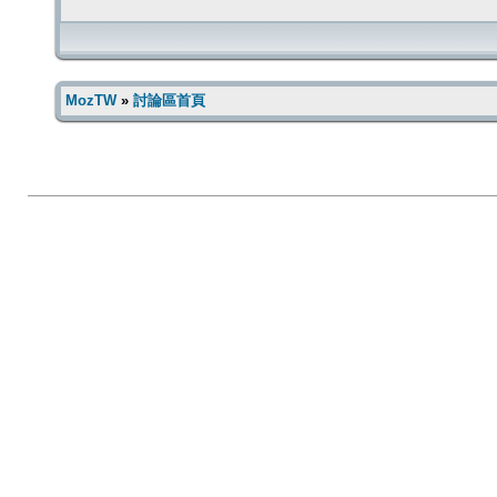
MozTW
»
討論區首頁