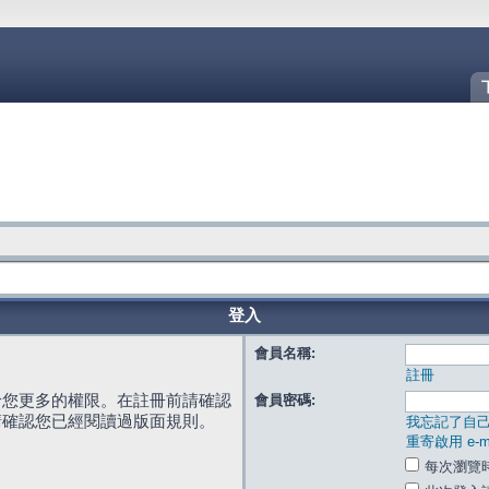
登入
會員名稱:
註冊
給您更多的權限。在註冊前請確認
會員密碼:
請確認您已經閱讀過版面規則。
我忘記了自
重寄啟用 e-ma
每次瀏覽