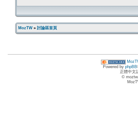
MozTW
»
討論區首頁
MozT
Powered by
phpBB
正體中文
© moztw
MozT