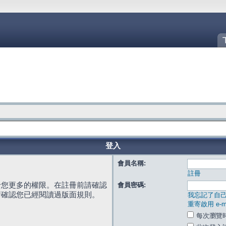
登入
會員名稱:
註冊
給您更多的權限。在註冊前請確認
會員密碼:
請確認您已經閱讀過版面規則。
我忘記了自
重寄啟用 e-ma
每次瀏覽