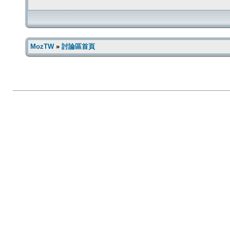
MozTW
»
討論區首頁