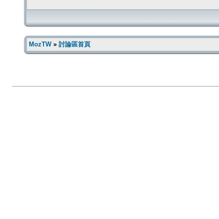
MozTW
»
討論區首頁