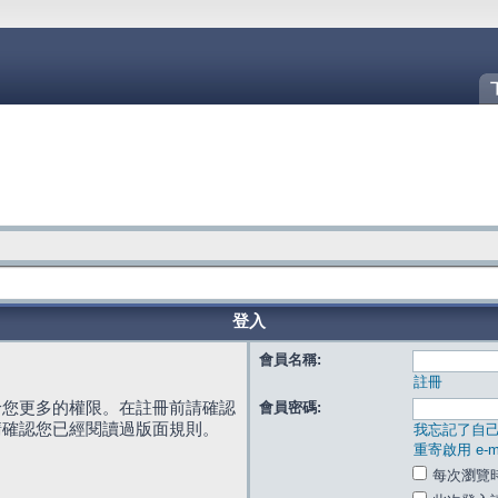
登入
會員名稱:
註冊
給您更多的權限。在註冊前請確認
會員密碼:
請確認您已經閱讀過版面規則。
我忘記了自
重寄啟用 e-ma
每次瀏覽