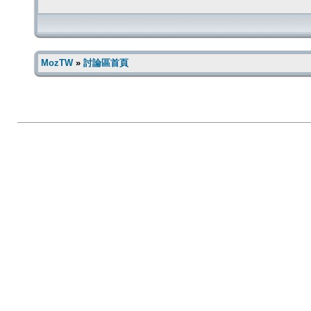
MozTW
»
討論區首頁