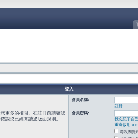
登入
會員名稱:
註冊
給您更多的權限。在註冊前請確認
會員密碼:
請確認您已經閱讀過版面規則。
我忘記了自
重寄啟用 e-ma
每次瀏覽