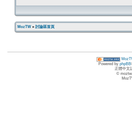
MozTW
»
討論區首頁
MozT
Powered by
phpBB
正體中文
© moztw
MozT