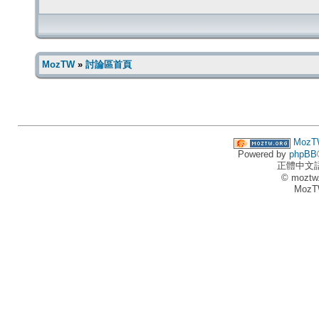
MozTW
»
討論區首頁
MozT
Powered by
phpBB
正體中文
© moztw
MozT