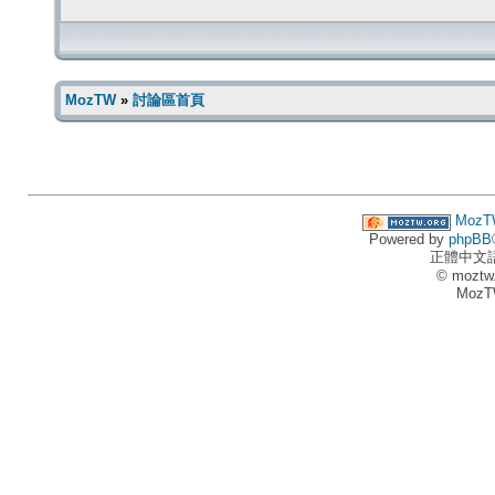
MozTW
»
討論區首頁
MozT
Powered by
phpBB
正體中文
© moztw
MozT