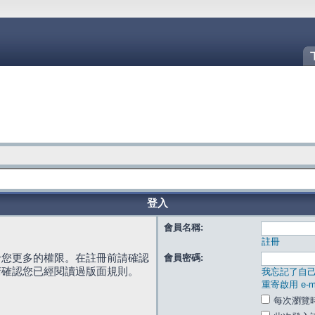
登入
會員名稱:
註冊
給您更多的權限。在註冊前請確認
會員密碼:
請確認您已經閱讀過版面規則。
我忘記了自
重寄啟用 e-ma
每次瀏覽