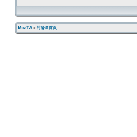
MozTW
»
討論區首頁