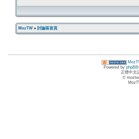
MozTW
»
討論區首頁
MozT
Powered by
phpBB
正體中文
© moztw
MozT