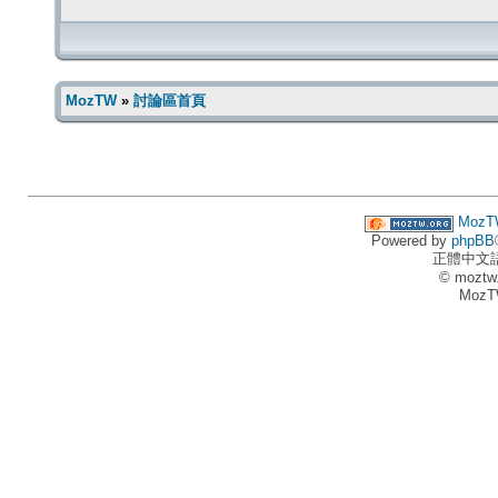
MozTW
»
討論區首頁
MozT
Powered by
phpBB
正體中文
© moztw
MozT