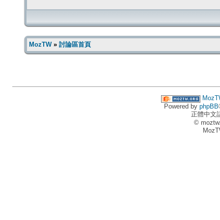
MozTW
»
討論區首頁
MozT
Powered by
phpBB
正體中文
© moztw
MozT