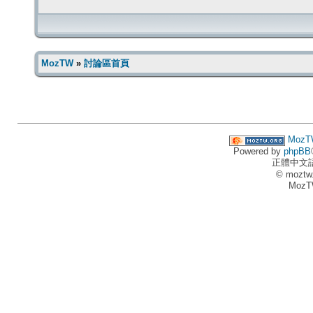
MozTW
»
討論區首頁
MozT
Powered by
phpBB
正體中文
© moztw
MozT