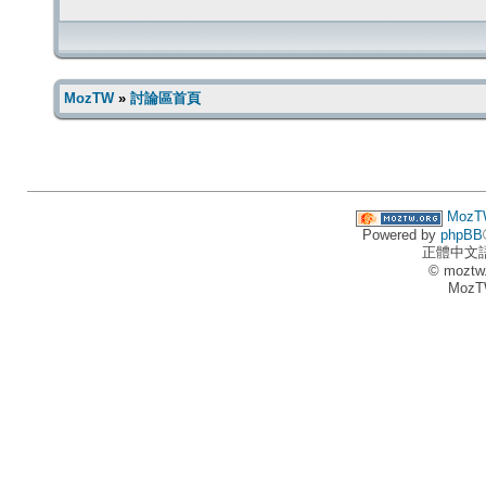
MozTW
»
討論區首頁
MozT
Powered by
phpBB
正體中文
© moztw
MozT