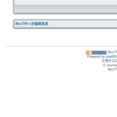
MozTW
»
討論區首頁
MozT
Powered by
phpBB
正體中文
© moztw
MozT