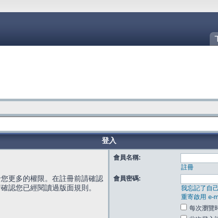
登入
會員名稱:
註冊
給您更多的權限。在註冊前請確認
會員密碼:
請確認您已經閱讀過版面規則。
我忘記了自
重寄啟用 e-ma
每次瀏覽