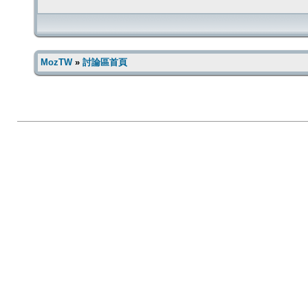
MozTW
»
討論區首頁