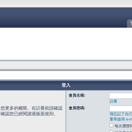
登入
會員名稱:
註冊
給您更多的權限。在註冊前請確認
會員密碼:
請確認您已經閱讀過版面規則。
我忘記了自
重寄啟用 e-ma
每次瀏覽