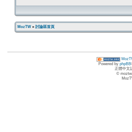
MozTW
»
討論區首頁
MozT
Powered by
phpBB
正體中文
© moztw
MozT