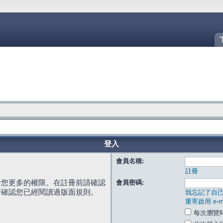
登入
會員名稱:
註冊
給您更多的權限。在註冊前請確認
會員密碼:
請確認您已經閱讀過版面規則。
我忘記了自
重寄啟用 e-ma
每次瀏覽