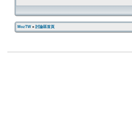
MozTW
»
討論區首頁