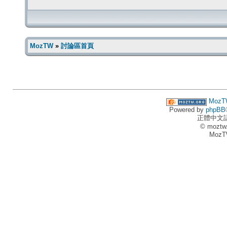
MozTW
»
討論區首頁
MozT
Powered by
phpBB
正體中文
© moztw
MozT