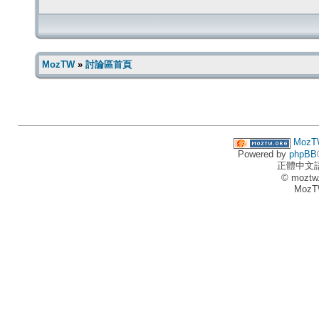
MozTW
»
討論區首頁
MozT
Powered by
phpBB
正體中文
© moztw
MozT