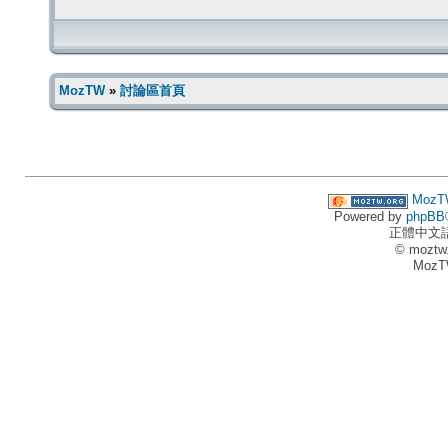
MozTW
»
討論區首頁
MozT
Powered by
phpBB
正體中文
© moztw
MozT