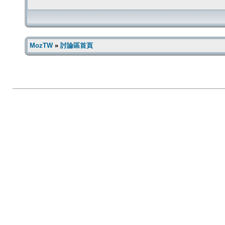
MozTW
»
討論區首頁