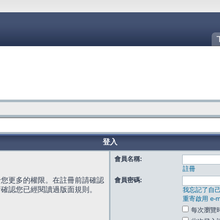
登入
會員名稱:
註冊
給您更多的權限。在註冊前請確認
會員密碼:
請確認您已經閱讀過版面規則。
我忘記了自
重寄啟用 e-ma
每次瀏覽