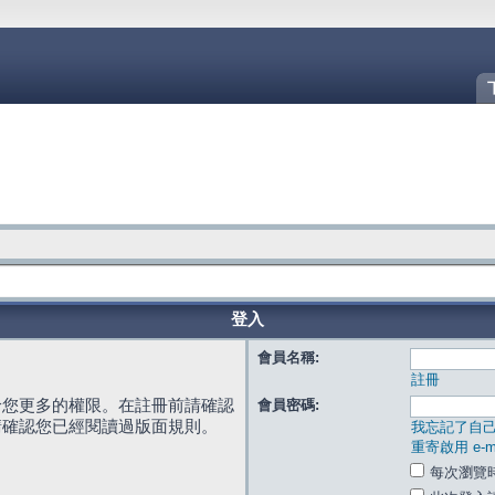
登入
會員名稱:
註冊
給您更多的權限。在註冊前請確認
會員密碼:
請確認您已經閱讀過版面規則。
我忘記了自
重寄啟用 e-ma
每次瀏覽