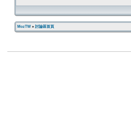
MozTW
»
討論區首頁