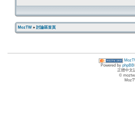
MozTW
»
討論區首頁
MozT
Powered by
phpBB
正體中文
© moztw
MozT