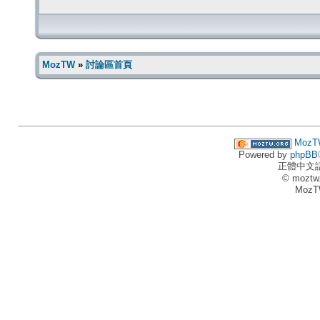
MozTW
»
討論區首頁
MozT
Powered by
phpBB
正體中文
© moztw
MozT