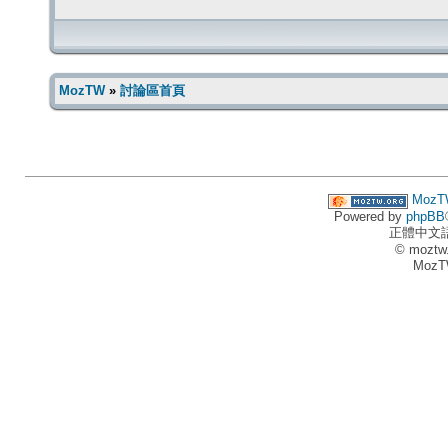
MozTW
»
討論區首頁
MozT
Powered by
phpBB
正體中文
© moztw
MozT