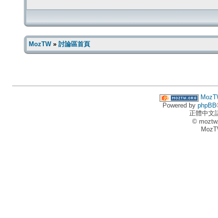
MozTW
»
討論區首頁
MozT
Powered by
phpBB
正體中文
© moztw
MozT