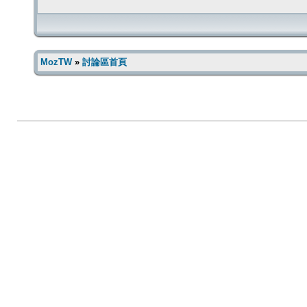
MozTW
»
討論區首頁