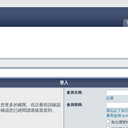
登入
會員名稱:
註冊
給您更多的權限。在註冊前請確認
會員密碼:
請確認您已經閱讀過版面規則。
我忘記了自
重寄啟用 e-ma
每次瀏覽