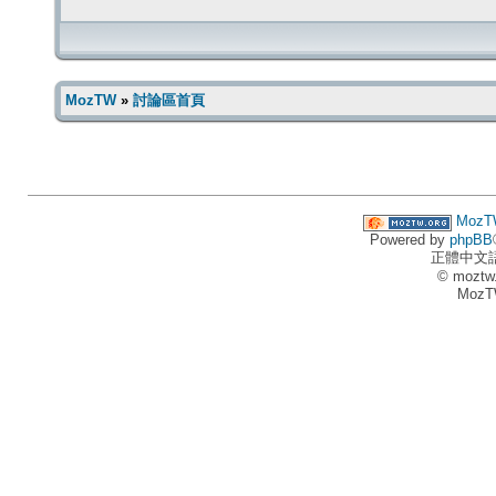
MozTW
»
討論區首頁
MozT
Powered by
phpBB
正體中文
© moztw
MozT