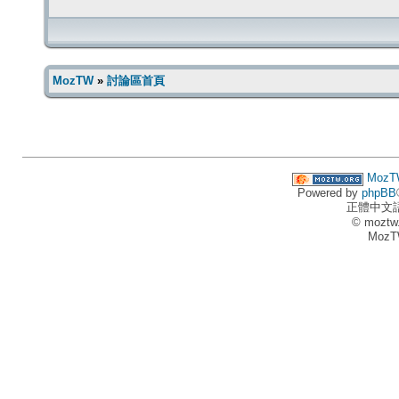
MozTW
»
討論區首頁
MozT
Powered by
phpBB
正體中文
© moztw
MozT