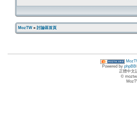
MozTW
»
討論區首頁
MozT
Powered by
phpBB
正體中文
© moztw
MozT