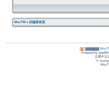
MozTW
»
討論區首頁
MozT
Powered by
phpBB
正體中文
© moztw
MozT