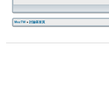
MozTW
»
討論區首頁