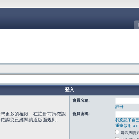
登入
會員名稱:
註冊
給您更多的權限。在註冊前請確認
會員密碼:
請確認您已經閱讀過版面規則。
我忘記了自
重寄啟用 e-ma
每次瀏覽