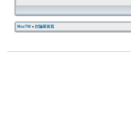
MozTW
»
討論區首頁