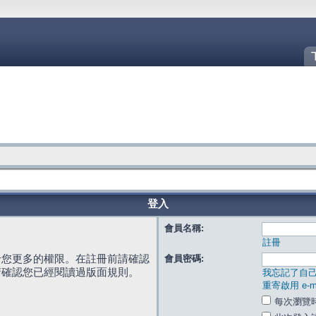
登入
會員名稱:
註冊
給您更多的權限。在註冊前請確認
會員密碼:
請確認您已經閱讀過版面規則。
我忘記了自
重寄啟用 e-ma
每次瀏覽