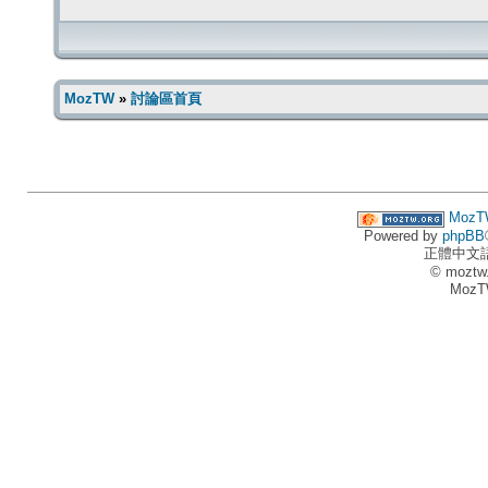
MozTW
»
討論區首頁
MozT
Powered by
phpBB
正體中文
© moztw
MozT