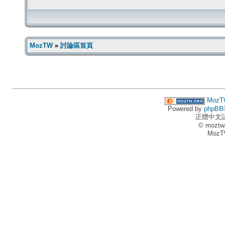
MozTW
»
討論區首頁
MozT
Powered by
phpBB
正體中文
© moztw
MozT