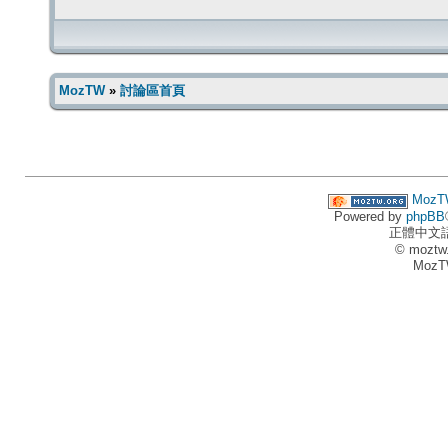
MozTW
»
討論區首頁
MozT
Powered by
phpBB
正體中文
© moztw
MozT