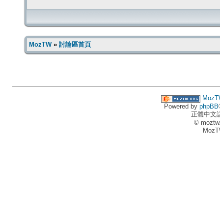
MozTW
»
討論區首頁
MozT
Powered by
phpBB
正體中文
© moztw
MozT