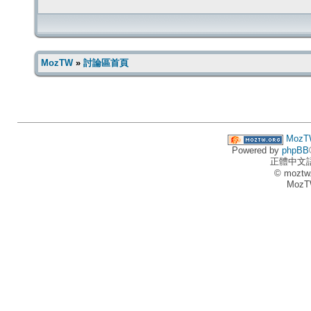
MozTW
»
討論區首頁
MozT
Powered by
phpBB
正體中文
© moztw
MozT