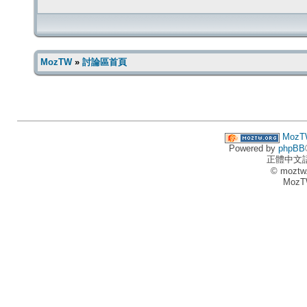
MozTW
»
討論區首頁
MozT
Powered by
phpBB
正體中文
© moztw
MozT