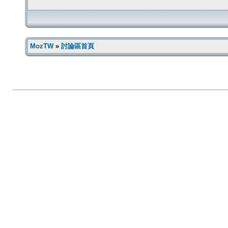
MozTW
»
討論區首頁