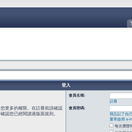
登入
會員名稱:
註冊
給您更多的權限。在註冊前請確認
會員密碼:
請確認您已經閱讀過版面規則。
我忘記了自
重寄啟用 e-ma
每次瀏覽