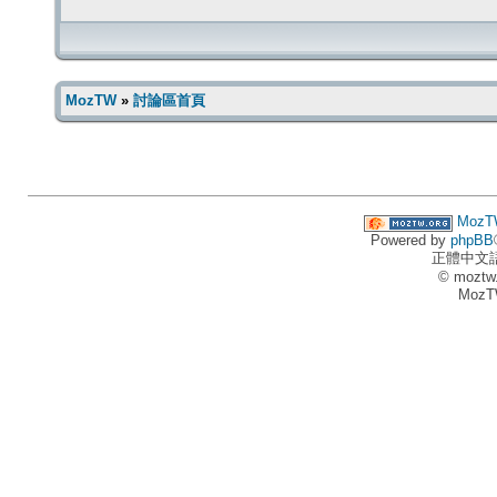
MozTW
»
討論區首頁
MozT
Powered by
phpBB
正體中文
© moztw
MozT