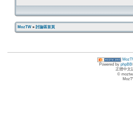
MozTW
»
討論區首頁
MozT
Powered by
phpBB
正體中文
© moztw
MozT