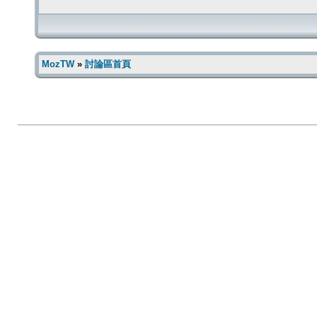
MozTW
»
討論區首頁