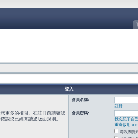
登入
會員名稱:
註冊
給您更多的權限。在註冊前請確認
會員密碼:
請確認您已經閱讀過版面規則。
我忘記了自
重寄啟用 e-ma
每次瀏覽