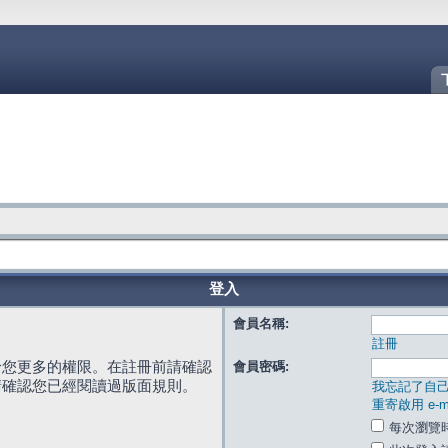
登入
會員名稱:
註冊
給您更多的權限。在註冊前請確認
會員密碼:
請確認您已經閱讀過版面規則。
我忘記了自
重寄啟用 e-ma
每次瀏覽