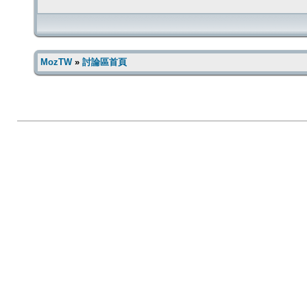
MozTW
»
討論區首頁