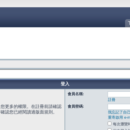
登入
會員名稱:
註冊
給您更多的權限。在註冊前請確認
會員密碼:
請確認您已經閱讀過版面規則。
我忘記了自
重寄啟用 e-ma
每次瀏覽