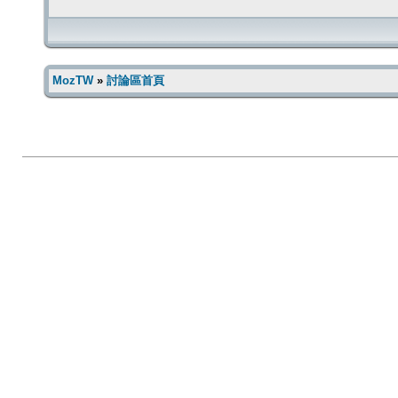
MozTW
»
討論區首頁