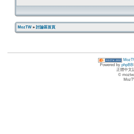
MozTW
»
討論區首頁
MozT
Powered by
phpBB
正體中文
© moztw
MozT